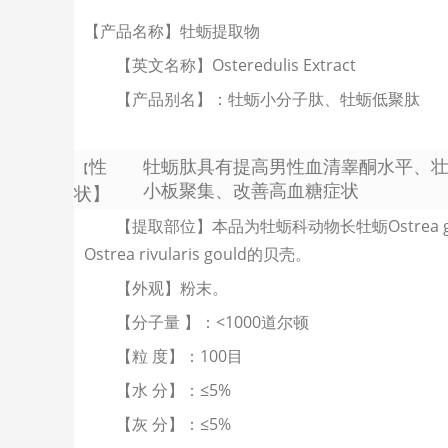
【产品名称】牡蛎提取物
【英文名称】Osteredulis Extract
【产品别名】：牡蛎小分子肽、牡蛎低聚肽
性
牡蛎肽具有提高男性血清睾酮水平、
【
小板聚集、改善高血糖症状
状】
【提取部位】本品为牡蛎科动物长牡蛎Ostrea gigas Th
Ostrea rivularis gould的贝壳。
【外观】粉末。
【分子量 】：<1000道尔顿
【粒 度】：100目
【水 分】：≤5%
【灰 分】：≤5%