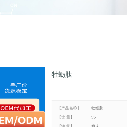
牡蛎肽
【产品名称】
牡蛎肽
【含 量】
95
【性 状】
粉末