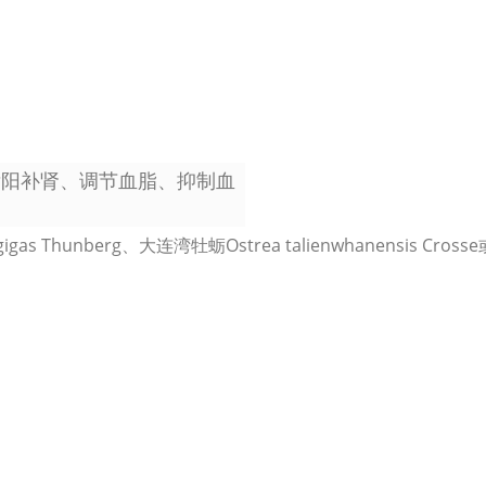
壮阳补肾、调节血脂、抑制血
unberg、大连湾牡蛎Ostrea talienwhanensis Cros