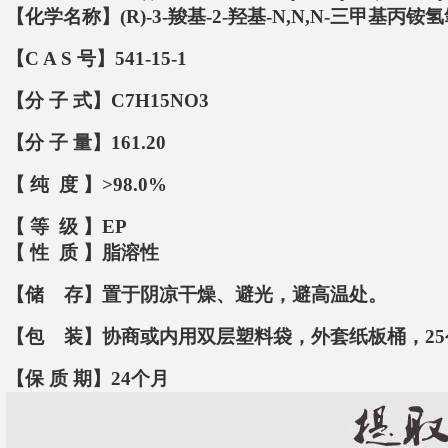
【化学名称】(R)-3-羧基-2-羟基-N,N,N-三甲基丙
【C A S 号】541-15-1
【分 子 式】C7H15NO3
【分 子 量】161.20
【 纯 度 】>98.0%
【 等 级 】EP
【 性 质 】脂溶性
【储 存】置于阴凉干燥、避光，避高温处。
【包 装】协商或内用双层塑料袋，外套纸板桶，25
【保 质 期】24个月